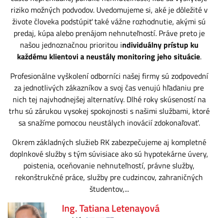
riziko možných podvodov. Uvedomujeme si, aké je dôležité v
živote človeka podstúpiť také vážne rozhodnutie, akými sú
predaj, kúpa alebo prenájom nehnuteľností. Práve preto je
našou jednoznačnou prioritou i
ndividuálny prístup ku
každému klientovi a neustály monitoring jeho situácie
.
Profesionálne vyškolení odborníci našej firmy sú zodpovední
za jednotlivých zákazníkov a svoj čas venujú hľadaniu pre
nich tej najvhodnejšej alternatívy. Dlhé roky skúseností na
trhu sú zárukou vysokej spokojnosti s našimi službami, ktoré
sa snažíme pomocou neustálych inovácií zdokonaľovať.
Okrem základných služieb RK zabezpečujeme aj kompletné
doplnkové služby s tým súvisiace ako sú hypotekárne úvery,
poistenia, oceňovanie nehnuteľností, právne služby,
rekonštrukčné práce, služby pre cudzincov, zahraničných
študentov,...
Ing. Tatiana Letenayová