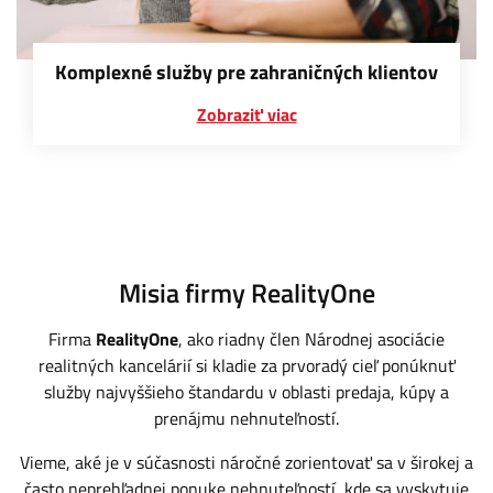
Komplexné služby pre zahraničných klientov
Zobraziť viac
Misia firmy RealityOne
Firma
RealityOne
, ako riadny člen Národnej asociácie
realitných kancelárií si kladie za prvoradý cieľ ponúknuť
služby najvyššieho štandardu v oblasti predaja, kúpy a
prenájmu nehnuteľností.
Vieme, aké je v súčasnosti náročné zorientovať sa v širokej a
často neprehľadnej ponuke nehnuteľností, kde sa vyskytuje