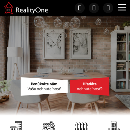
Ponúknite nám
Hľadáte
Vašu nehnuteľnosť
nehnuteľnosť?