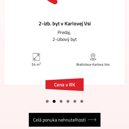
2-izb. byt v Karlovej Vsi
Predaj
2-izbový byt
2
54 m
Bratislava-Karlova Ves
Cena v RK
Celá ponuka nehnuteľností