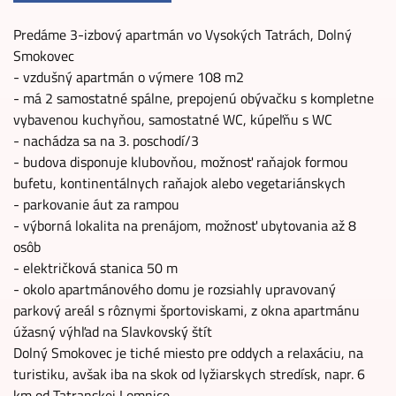
Predáme 3-izbový apartmán vo Vysokých Tatrách, Dolný
Smokovec
- vzdušný apartmán o výmere 108 m2
- má 2 samostatné spálne, prepojenú obývačku s kompletne
vybavenou kuchyňou, samostatné WC, kúpeľňu s WC
- nachádza sa na 3. poschodí/3
- budova disponuje klubovňou, možnosť raňajok formou
bufetu, kontinentálnych raňajok alebo vegetariánskych
- parkovanie áut za rampou
- výborná lokalita na prenájom, možnosť ubytovania až 8
osôb
- električková stanica 50 m
- okolo apartmánového domu je rozsiahly upravovaný
parkový areál s rôznymi športoviskami, z okna apartmánu
úžasný výhľad na Slavkovský štít
Dolný Smokovec je tiché miesto pre oddych a relaxáciu, na
turistiku, avšak iba na skok od lyžiarskych stredísk, napr. 6
km od Tatranskej Lomnice,...