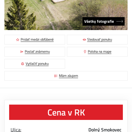
Všetky fotografie
Pridať medzi obľúbené
Sledovať ponuku
Poslať známemu
Poloha na mape
Vytlačiť ponuku
Mám záujem
Cena v RK
Ulica:
Dolný Smokovec