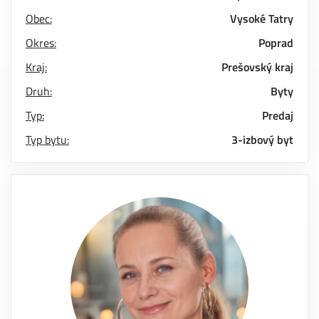
Obec:
Vysoké Tatry
Okres:
Poprad
Kraj:
Prešovský kraj
Druh:
Byty
Typ:
Predaj
Typ bytu:
3-izbový byt