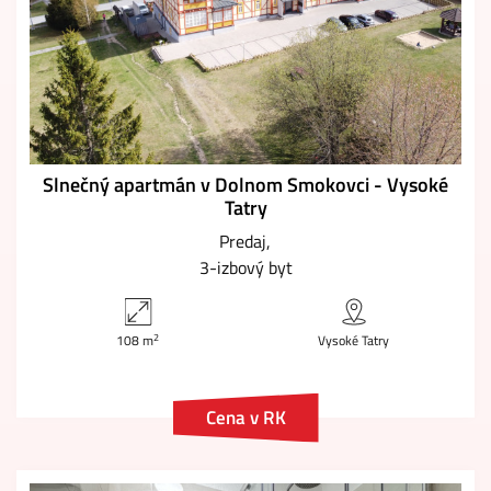
Slnečný apartmán v Dolnom Smokovci - Vysoké
Tatry
Predaj
3-izbový byt
2
108 m
Vysoké Tatry
Cena v RK