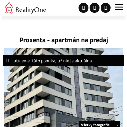
Proxenta - apartmán na predaj
Ľutujeme, táto ponuka, už nie je aktuálna.
Všetky fotografie