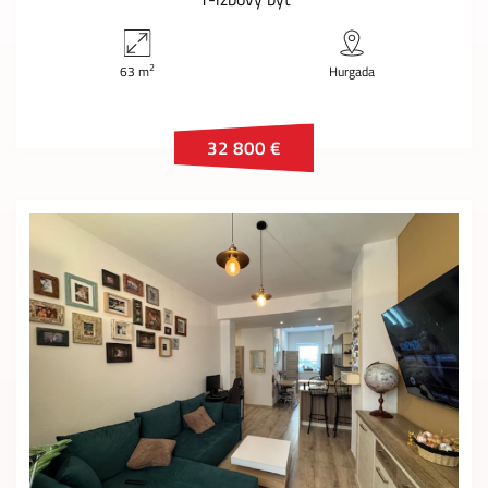
2
63 m
Hurgada
32 800 €