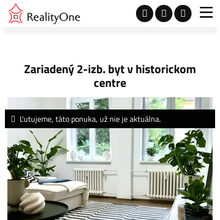
Zariadený 2-izb. byt v historickom
centre
Ľutujeme, táto ponuka, už nie je aktuálna.