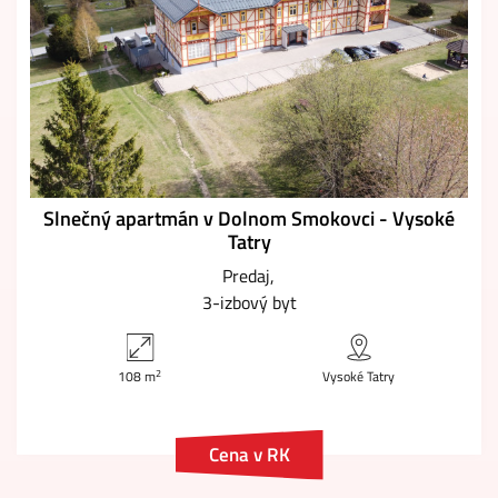
Slnečný apartmán v Dolnom Smokovci - Vysoké
Tatry
Predaj
3-izbový byt
2
108 m
Vysoké Tatry
Cena v RK