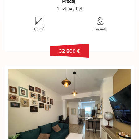
Predaj
1-izbový byt
2
63 m
Hurgada
32 800 €